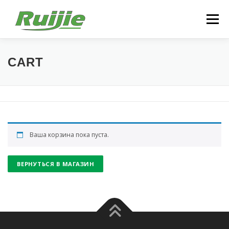
Перейти
к
Меню
содержимому
КАТАЛОГ СТАНКОВ С ЧПУ
СЕРВИС
CART
ВИДЕО ПРЕЗЕНТАЦИЯ
КОНТАКТЫ
Ваша корзина пока пуста.
ВЕРНУТЬСЯ В МАГАЗИН