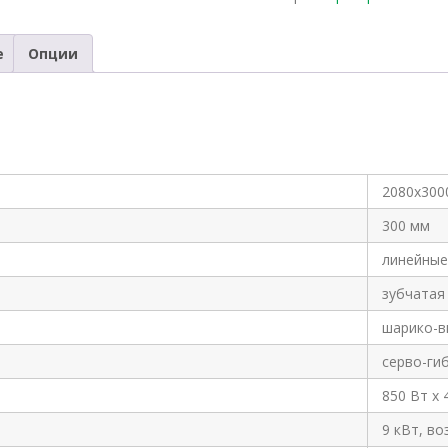
е
Опции
2080х300
300 мм
линейные
зубчатая
шарико-в
серво-ги
850 Вт х 
9 кВт, в