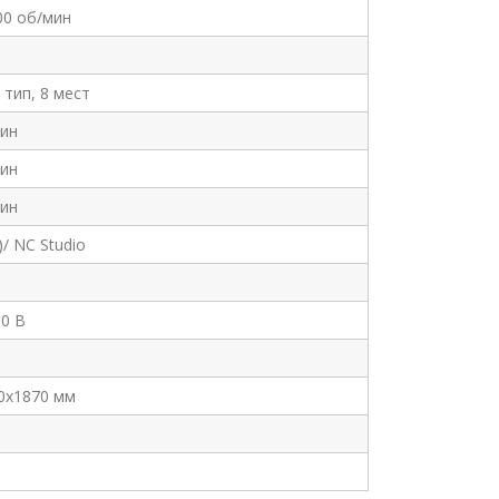
00 об/мин
 тип, 8 мест
мин
мин
мин
/ NC Studio
80 В
0х1870 мм