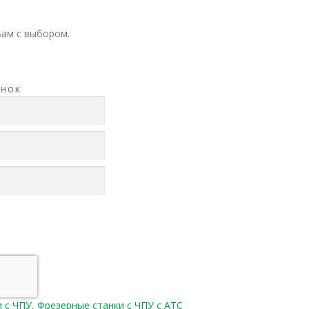
Вам с выбором.
АНОК
и с ЧПУ
,
Фрезерные станки с ЧПУ с АТС