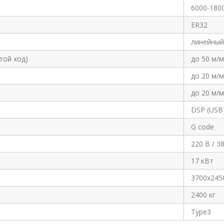
6000-180
ER32
линейный
той ход)
до 50 м/
до 20 м/
до 20 м/
DSP (USB)
G code
220 В / 3
17 кВт
3700х245
2400 кг
Type3