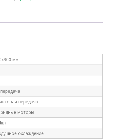
0х300 мм
 передача
интовая передача
бридные моторы
4шт
оздушное охлаждение